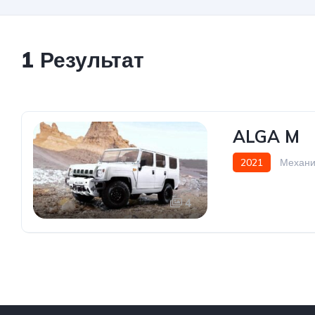
1 Результат
ALGA M
2021
Механи
4