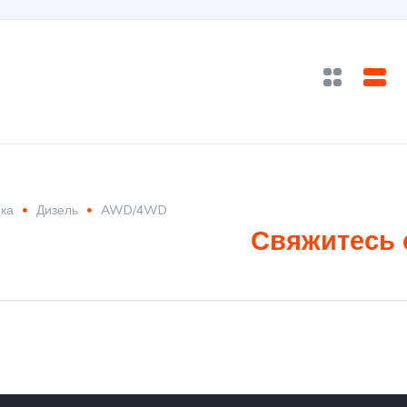
ка
Дизель
AWD/4WD
Свяжитесь 