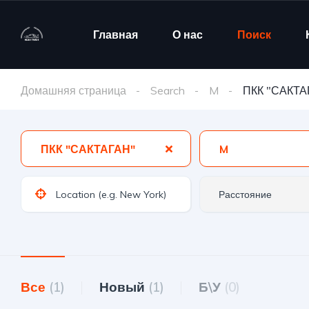
Главная
О нас
Поиск
Домашняя страница
Search
M
ПКК "САКТА
ПКК "САКТАГАН"
M
Все
(1)
Новый
(1)
Б\У
(0)