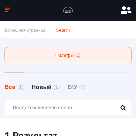
Домашняя страница
Search
Фильтры (1)
Все
(1)
Новый
(1)
Б\У
(0)
1 Результат