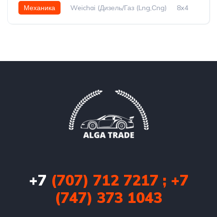
Механика
Weichai (Дизель/Газ (Lng,Сng)
8x4
+7
(707) 712 7217 ; +7
(747) 373 1043