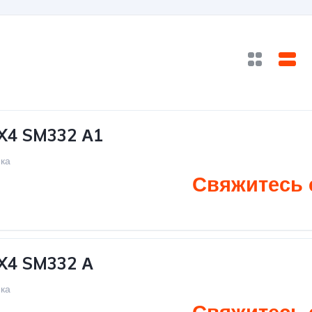
X4 SM332 А1
ка
Свяжитесь 
Газ(Lng,Cng)
6х4
X4 SM332 А
ка
Газ (Lng,Сng)
6х4