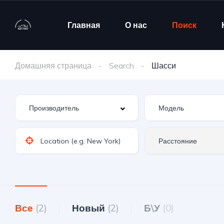
Главная
О нас
Поиск
Домашняя страница
Search
Шасси
Все
(2)
Новый
(2)
Б\У
(0)