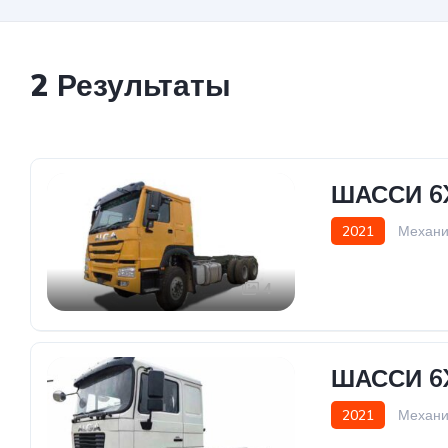
2 Результаты
ШАССИ 6
2021
Механи
D10.380 (Дизель/
4
ШАССИ 6
2021
Механи
Weichai (Дизель/