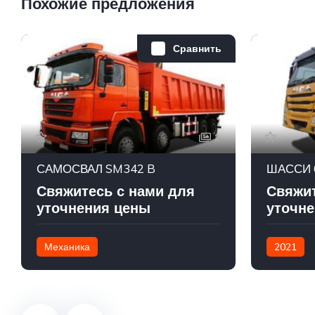
Похожие предложения
Сравнить
1
САМОСВАЛ SM342 B
ШАССИ 
Свяжитесь с нами для
Свяжит
уточнения цены
уточне
Механика
2021
Weichai (Дизель/Газ (Lng,Сng)
D10.380 (
8x4