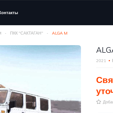
Контакты
M
ПКК "САКТАГАН"
ALGA M
ALG
2021
Свя
уто
Добав