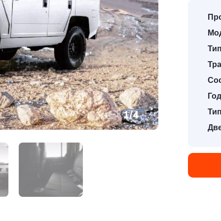
Пр
Мо
Тип
Тр
Со
Год
Тип
1
/
4
Две