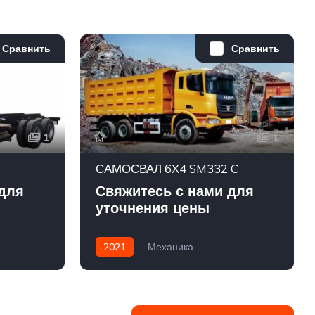
Сравнить
Сравнить
1
1
САМОСВАЛ 6X4 SM332 C
 для
Свяжитесь с нами для
уточнения цены
2021
Механика
g)
Yuchai(Дизель/Газ (Lng,Сng) /
Wechai(Дизель/Газ(Lng,Cng)
6х4