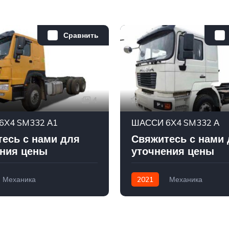
Сравнить
4
6X4 SM332 А1
ШАССИ 6X4 SM332 А
есь с нами для
Свяжитесь с нами
ния цены
уточнения цены
Механика
2021
Механика
Дизель/Газ(Lng,Cng)
6х4
Weichai (Дизель/Газ (Lng,Сn
6х4